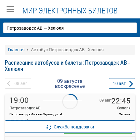
МИР ЭЛЕКТРОННЫХ БИЛЕТОВ
Главная
Автобус Петрозаводск АВ - Хелюля
Расписание автобусов и билеты: Петрозаводск АВ -
Хелюля
09 августа
08
авг
10
авг
воскресенье
19:00
22:45
09 авг
Петрозаводск АВ
Хелюля
Петрозаводск ФинансСервис, ул. Чапаева, 3
Хелюля
1133
*
руб.
Служба поддержки
Выбрать
12 свободных мест