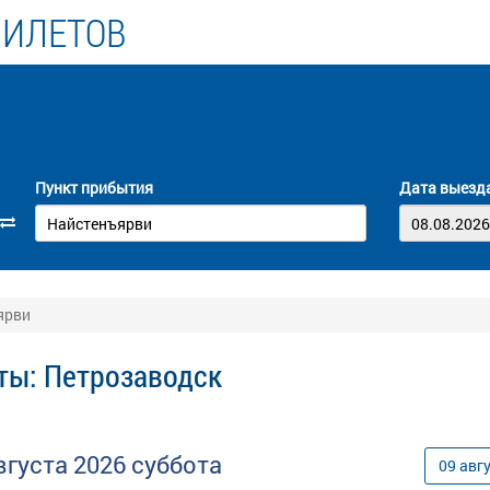
БИЛЕТОВ
Пункт прибытия
Дата выезд
ярви
ты: Петрозаводск
вгуста
2026
суббота
09
авг