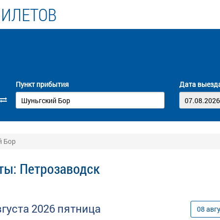
БИЛЕТОВ
Пункт прибытия
Дата выезд
й Бор
ты: Петрозаводск
вгуста
2026
пятница
08
авг