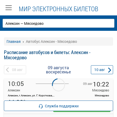
МИР ЭЛЕКТРОННЫХ БИЛЕТОВ
Главная
Автобус Алексин - Мясоедово
Расписание автобусов и билеты: Алексин -
Мясоедово
09 августа
08
авг
10
авг
воскресенье
10:05
10:22
09 авг
Алексин
Мясоедово
Алексин, г.Алексин, ул. Г. Короткова, д.4
Мясоедово
44.29
*
руб.
Служба поддержки
Выбрать
21 свободных мест