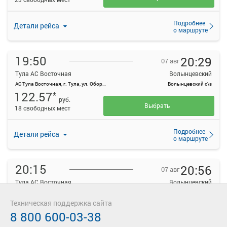
Подробнее
Детали рейса
о маршруте
19:50
20:29
07 авг
Тула АС Восточная
Волынцевский
АС Тула Восточная, г. Тула, ул. Оборонная, 83
Волынцевский с\з
122.57
*
руб.
Выбрать
18 свободных мест
Подробнее
Детали рейса
о маршруте
20:15
20:56
07 авг
Тула АС Восточная
Волынцевский
АС Тула Восточная, г. Тула, ул. Оборонная, 83
Волынцевский с\з
122.57
Техническая поддержка сайта
*
руб.
8 800 600-03-38
Выбрать
23 свободных мест