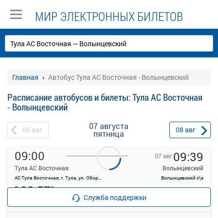
МИР ЭЛЕКТРОННЫХ БИЛЕТОВ
Главная
Автобус Тула АС Восточная - Волынцевский
Расписание автобусов и билеты: Тула АС Восточная
- Волынцевский
07 августа
06
авг
08
авг
пятница
09:00
09:39
07 авг
Тула АС Восточная
Волынцевский
АС Тула Восточная, г. Тула, ул. Оборонная, 83
Волынцевский с\з
122.57
*
Продажа билетов
руб.
Служба поддержки
прекращена
18 свободных мест