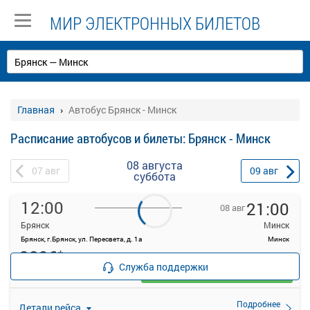
МИР ЭЛЕКТРОННЫХ БИЛЕТОВ
Главная
Автобус Брянск - Минск
Расписание автобусов и билеты: Брянск - Минск
08 августа
07
авг
09
авг
суббота
12:00
21:00
08 авг
Брянск
Минск
Брянск, г.Брянск, ул. Пересвета, д. 1а
Минск
3296
*
руб.
Служба поддержки
Выбрать
Осталось 6 мест
Подробнее
Детали рейса