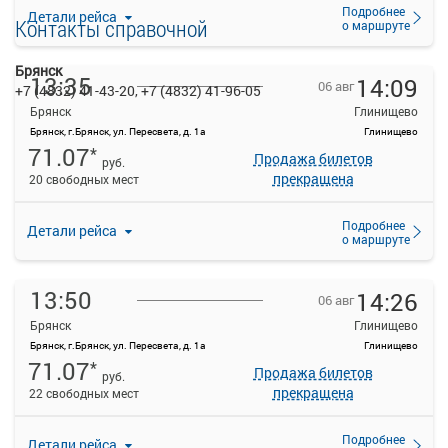
Подробнее
Детали рейса
Контакты справочной
о маршруте
Брянск
13:35
14:09
06 авг
+7 (4832) 41-43-20, +7 (4832) 41-96-05
Брянск
Глинищево
Брянск, г.Брянск, ул. Пересвета, д. 1а
Глинищево
71.07
*
Продажа билетов
руб.
прекращена
20 свободных мест
Подробнее
Детали рейса
о маршруте
13:50
14:26
06 авг
Брянск
Глинищево
Брянск, г.Брянск, ул. Пересвета, д. 1а
Глинищево
71.07
*
Продажа билетов
руб.
прекращена
22 свободных мест
Подробнее
Детали рейса