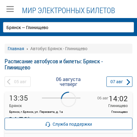
МИР ЭЛЕКТРОННЫХ БИЛЕТОВ
Главная
Автобус Брянск - Глинищево
Расписание автобусов и билеты: Брянск -
Глинищево
06 августа
05
авг
07
авг
четверг
13:35
14:02
06 авг
Брянск
Глинищево
Брянск, г.Брянск, ул. Пересвета, д. 1а
Глинищево
94.76
*
Продажа билетов
руб.
Служба поддержки
прекращена
15 свободных мест