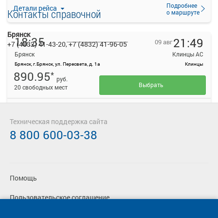
Подробнее
Детали рейса
Контакты справочной
о маршруте
Брянск
18:35
21:49
09 авг
+7 (4832) 41-43-20, +7 (4832) 41-96-05
Брянск
Клинцы АС
Брянск, г.Брянск, ул. Пересвета, д. 1а
Клинцы
890.95
*
руб.
Выбрать
20 свободных мест
Подробнее
Детали рейса
о маршруте
Техническая поддержка сайта
8 800 600-03-38
20:10
22:30
09 авг
Брянск
Клинцы АС
Брянск, г.Брянск, ул. Пересвета, д. 1а
Клинцы
824
Помощь
*
руб.
Выбрать
Осталось 4 места
Пользовательское соглашение
Подробнее
Детали рейса
Политика конфиденциальности