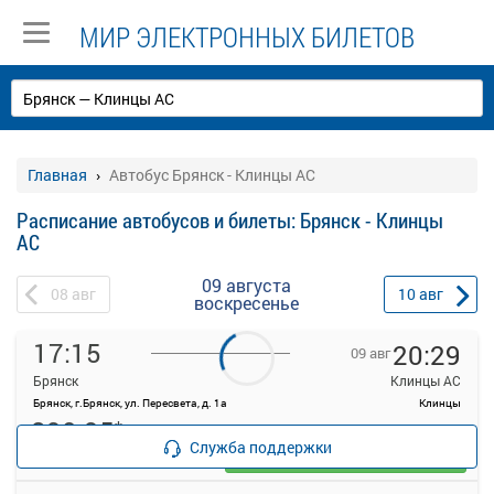
МИР ЭЛЕКТРОННЫХ БИЛЕТОВ
Главная
Автобус Брянск - Клинцы АС
Расписание автобусов и билеты: Брянск - Клинцы
АС
09 августа
08
авг
10
авг
воскресенье
17:15
20:29
09 авг
Брянск
Клинцы АС
Брянск, г.Брянск, ул. Пересвета, д. 1а
Клинцы
890.95
*
руб.
Служба поддержки
Выбрать
16 свободных мест