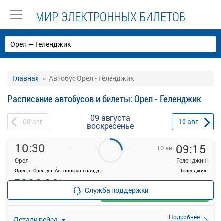
МИР ЭЛЕКТРОННЫХ БИЛЕТОВ
Главная
Автобус Орел - Геленджик
Расписание автобусов и билеты: Орел - Геленджик
09 августа
08
авг
10
авг
воскресенье
10:30
09:15
10 авг
Орел
Геленджик
Орел, г. Орел, ул. Автовокзальная, д. 1
Геленджик
5296.26
*
руб.
Служба поддержки
Выбрать
Осталось 3 места
Подробнее
Детали рейса