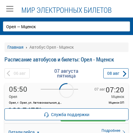
МИР ЭЛЕКТРОННЫХ БИЛЕТОВ
Главная
Автобус Орел - Мценск
Расписание автобусов и билеты: Орел - Мценск
07 августа
06
авг
08
авг
пятница
05:50
07:20
07 авг
Орел
Мценск
Орел, г. Орел, ул. Автовокзальная, д. 1
Мценск ОП
188.7475
*
руб.
Служба поддержки
Выбрать
22 свободных мест
Подробнее
Детали рейса