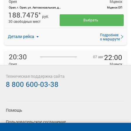
Орел
Мценск
Орел, г. Орел, ул. Автовокзальная, д. 1
Мценск ОП
188.7475
*
руб.
Выбрать
30 свободных мест
Подробнее
Детали рейса
о маршруте
20:30
22:00
07 авг
Орел
Мценск
Орел, г. Орел, ул. Автовокзальная, д. 1
Мценск ОП
188.7475
Техническая поддержка сайта
*
руб.
8 800 600-03-38
Выбрать
30 свободных мест
Подробнее
Детали рейса
о маршруте
Помощь
22:30
23:30
07 авг
Пользовательское соглашение
Орел
Мценск