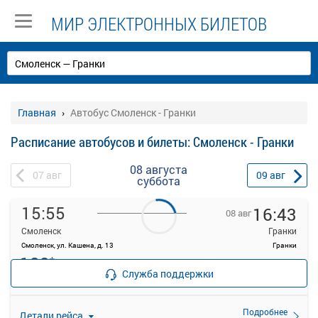
МИР ЭЛЕКТРОННЫХ БИЛЕТОВ
Главная
Автобус Смоленск - Гранки
Расписание автобусов и билеты: Смоленск - Гранки
08 августа
07
авг
09
авг
суббота
15:55
16:43
08 авг
Смоленск
Гранки
Смоленск, ул. Кашена, д. 13
Гранки
182
*
Продажа билетов
руб.
Служба поддержки
прекращена
21 свободных мест
Подробнее
Детали рейса