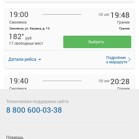
19:00
19:48
08 авг
Смоленск
Гранки
Смоленск, ул. Кашена, д. 13
Гранки
182
*
руб.
Выбрать
17 свободных мест
Подробнее
Детали рейса
о маршруте
19:40
20:28
08 авг
Смоленск
Гранки
Смоленск, ул. Кашена, д. 13
Гранки
182
Техническая поддержка сайта
*
руб.
8 800 600-03-38
Выбрать
18 свободных мест
Подробнее
Детали рейса
о маршруте
Помощь