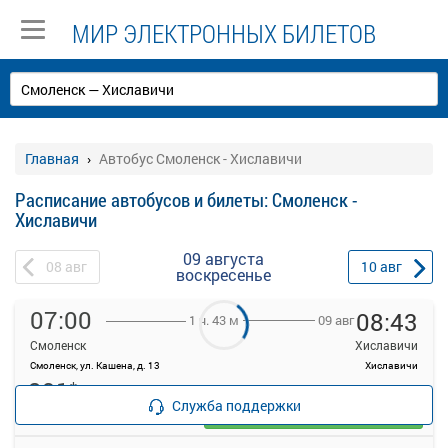
МИР ЭЛЕКТРОННЫХ БИЛЕТОВ
Главная
Автобус Смоленск - Хиславичи
Расписание автобусов и билеты: Смоленск -
Хиславичи
09 августа
08
авг
10
авг
воскресенье
07:00
08:43
09 авг
1 ч. 43 м
Смоленск
Хиславичи
Смоленск, ул. Кашена, д. 13
Хиславичи
291
*
руб.
Служба поддержки
Выбрать
51 свободных мест