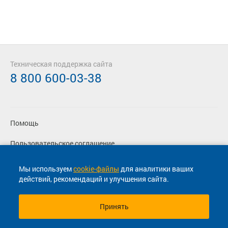
Техническая поддержка сайта
8 800 600-03-38
Помощь
Пользовательское соглашение
Политика конфиденциальности
Мы используем
cookie-файлы
для аналитики ваших
действий, рекомендаций и улучшения сайта.
Согласие на маркетинговые сообщения
Принять
© 2013-2026, ООО "Капитал"- Онлайн сервис продажи
билетов На автобус