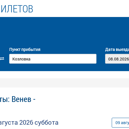
БИЛЕТОВ
Пункт прибытия
Дата выезд
ы: Венев -
вгуста
2026
суббота
09
авг